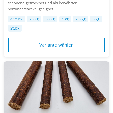
schonend getrocknet und als bewährter
Sortimentsartikel geeignet
4 Stück
250 g
500 g
1 kg
2,5 kg
5 kg
Stück
Variante wählen